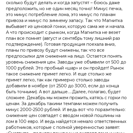
сколько будут делать и когда запустят – боюсь даже
предположить, но не один месяц точно! Минус печка,
это минус потребление лома, это минус по планам
привоза и минус по зимнему запасу. Так что Магнитка
выбывает из ценовой гонки, которую сама же и начала.
А что происходит с рынком, когда Магнитка не везет
план все помнят (август и сентябрь тому лишний раз
подтверждение). Готовая продукция поехала вниз,
планы по привозу будут снижены, так что все
предпосылки для снижения на лицо. Остается понять
уровень снижения цен. Заводы уже объявили от 500 до
1000 рублей. Это пробный «шар» и он пройдет! Рынок
такое снижение примет легко. И еще столько же
примет легко, так как примерно столько заводы
добавили в ноябре (от 2500 до 3000, если до конца
быть точными). А вот дальше…..Далее, полагаю, будет
сложнее. Декабрь мы можем прожить, катясь с горки по
ценам. За декабрь такими темпами можем получить
минус 2000-2500 рублей. И ведь вот что поразительно:
снижение цен совпадет с вводом новой пошлины на
лом в 100 евро. И ведь найдется немало ответственных
работников, которые с полной уверенностью заявят: