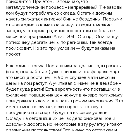
приходится. При этом, напоминаю, что
металлургический процесс – непрерывный. Т е заводы
лом будут потреблять со склада. Остатки должны
начать снижаться активно! Они не бездонны! Первыми
от новогоднего коматоза начнут отходить мелкие
заводы, у которых традиционно остатки не больше
месячной программы (Аша, ТЭМПО и пр.). Они начнут
потихоньку дергать цены по регионам. Так всегда
происходит. Но это при условии — будут заказы на
прокат.
Еще один плюсик. Поставщики за долгие годы работы
(кто давно работает) уже привыкли что февраль-март
это месяца роста цен. В 90 % случаев в эти месяцы
цены на лом растут. А учитывая снижение в декабре –
будет куда расти! Есть вероятность что поставщики в
ожидании повышения цен начнут в январе потихоньку
придерживать лом и вставать в режим накопления. Это
имеет смысл в случае, если спрос на готовую
продукцию и экспорт будут на высоком уровне!
Склады на сегодняшних ценах дело рискованное и
довольно дорогое, но некоторые в эту рулетку играют
с завидным постоянством! Это минус по отгрузкам и