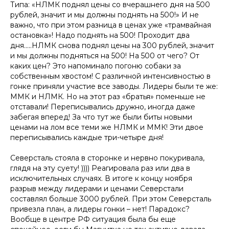
Типа: «НЛМК поднял цены со вчерашнего дня на 500
рублей, значит и мы должны поднять на 500!» И не
важно, что при этом разница в ценах уже «трамвайная
остановка»! Надо поднять на 500! Проходит два
дня…..НЛМК снова поднял цены на 300 рублей, значит
и мы должны подняться на 500! На 500 от чего? От
каких цен? Это напоминало погоню собаки за
собственным хвостом! С различной интенсивностью в
гонке приняли участие все заводы. Лидеры были те же:
ММК и НЛМК. Но на этот раз «братья» поменьше не
отставали! Переписывались дружно, иногда даже
забегая вперед! За что тут же были биты новыми
ценами на лом все теми же НЛМК и ММК! Эти двое
переписывались каждые три-четыре дня!
Северсталь стояла в сторонке и нервно покуривала,
глядя на эту суету! )))) Реагировала раз или два в
исключительных случаях. В итоге к концу ноября
разрыв между лидерами и ценами Северстали
составлял больше 3000 рублей. При этом Северсталь
привезла план, а лидеры гонки – нет! Парадокс?
Вообще в центре РФ ситуация была бы еще