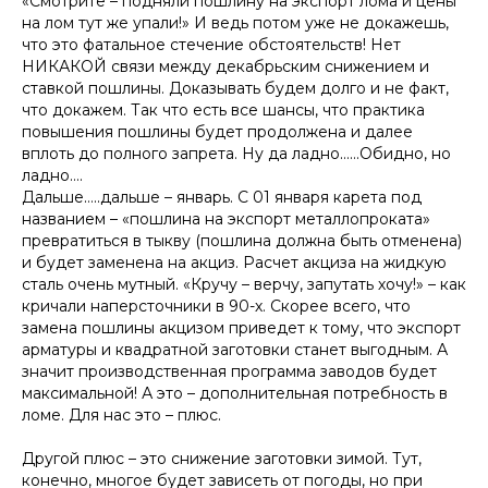
«Смотрите – подняли пошлину на экспорт лома и цены
на лом тут же упали!» И ведь потом уже не докажешь,
что это фатальное стечение обстоятельств! Нет
НИКАКОЙ связи между декабрьским снижением и
ставкой пошлины. Доказывать будем долго и не факт,
что докажем. Так что есть все шансы, что практика
повышения пошлины будет продолжена и далее
вплоть до полного запрета. Ну да ладно……Обидно, но
ладно….
Дальше…..дальше – январь. С 01 января карета под
названием – «пошлина на экспорт металлопроката»
превратиться в тыкву (пошлина должна быть отменена)
и будет заменена на акциз. Расчет акциза на жидкую
сталь очень мутный. «Кручу – верчу, запутать хочу!» – как
кричали наперсточники в 90-х. Скорее всего, что
замена пошлины акцизом приведет к тому, что экспорт
арматуры и квадратной заготовки станет выгодным. А
значит производственная программа заводов будет
максимальной! А это – дополнительная потребность в
ломе. Для нас это – плюс.
Другой плюс – это снижение заготовки зимой. Тут,
конечно, многое будет зависеть от погоды, но при