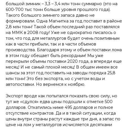
большой зимник – 3,3 – 3,4 млн тонн суммарно (это на
600-700 тыс тонн больше уровня прошлого года).
Такого большого зимнего запаса давно не
формировали. Одна Магнитка за год поставит в районе
2,8 млн тонн! Такой объем последний раз поставлялся
на ММК в 2008 году! Уже не однократно писалось о
том, что год для металлургов будет очень позитивным
как в части прибыли, так и в части объемов
производства. Благодаря этому и объем поставки лома
в этом году обещает быть рекордным! Мы уже
перекрыли объемы поставки 2020 года, а впереди еще
месяц! И не самый плохой месяц! В общем имеем все
шансы за этот год поставить на заводы порядка 25,8
млн тонн! Это без экспорта, но с учетом воды и
автопоставки. Но вернемся к ноябрю.
Экспорт вроде как попытался показать свою силу, но
тут же «сдулся» едва цены подошли к отметке 500
долларов. Откатились ниже 495 долларов и полное
отсутствие контрактов. Да и в такой ситуации, когда
цены внутри страны растут каждые три дня, а запас по
цене на лом у металлургов исчисляется десятками