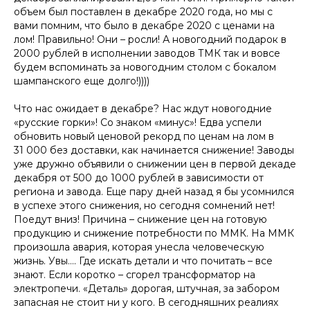
объем был поставлен в декабре 2020 года, но мы с
вами помним, что было в декабре 2020 с ценами на
лом! Правильно! Они – росли! А новогодний подарок в
2000 рублей в исполнении заводов ТМК так и вовсе
будем вспоминать за новогодним столом с бокалом
шампанского еще долго!))))
Что нас ожидает в декабре? Нас ждут новогодние
«русские горки»! Со знаком «минус»! Едва успели
обновить новый ценовой рекорд по ценам на лом в
31 000 без доставки, как начинается снижение! Заводы
уже дружно объявили о снижении цен в первой декаде
декабря от 500 до 1000 рублей в зависимости от
региона и завода. Еще пару дней назад я бы усомнился
в успехе этого снижения, но сегодня сомнений нет!
Поедут вниз! Причина – снижение цен на готовую
продукцию и снижение потребности по ММК. На ММК
произошла авария, которая унесла человеческую
жизнь. Увы…. Где искать детали и что почитать – все
знают. Если коротко – сгорел трансформатор на
электропечи. «Деталь» дорогая, штучная, за забором
запасная не стоит ни у кого. В сегодняшних реалиях