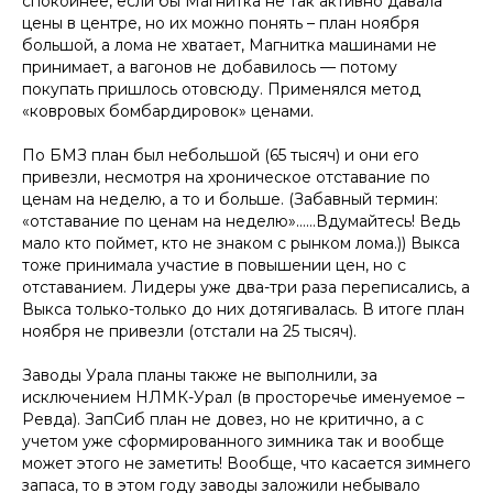
спокойнее, если бы Магнитка не так активно давала
цены в центре, но их можно понять – план ноября
большой, а лома не хватает, Магнитка машинами не
принимает, а вагонов не добавилось — потому
покупать пришлось отовсюду. Применялся метод
«ковровых бомбардировок» ценами.
По БМЗ план был небольшой (65 тысяч) и они его
привезли, несмотря на хроническое отставание по
ценам на неделю, а то и больше. (Забавный термин:
«отставание по ценам на неделю»……Вдумайтесь! Ведь
мало кто поймет, кто не знаком с рынком лома.)) Выкса
тоже принимала участие в повышении цен, но с
отставанием. Лидеры уже два-три раза переписались, а
Выкса только-только до них дотягивалась. В итоге план
ноября не привезли (отстали на 25 тысяч).
Заводы Урала планы также не выполнили, за
исключением НЛМК-Урал (в просторечье именуемое –
Ревда). ЗапСиб план не довез, но не критично, а с
учетом уже сформированного зимника так и вообще
может этого не заметить! Вообще, что касается зимнего
запаса, то в этом году заводы заложили небывало