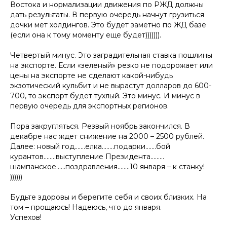
Востока и нормализации движения по РЖД должны
дать результаты. В первую очередь начнут грузиться
дочки мет холдингов. Это будет заметно по ЖД базе
(если она к тому моменту еще будет))))))).
Четвертый минус. Это заградительная ставка пошлины
на экспорте. Если «зеленый» резко не подорожает или
цены на экспорте не сделают какой-нибудь
экзотический кульбит и не вырастут долларов до 600-
700, то экспорт будет тухлый. Это минус. И минус в
первую очередь для экспортных регионов.
Пора закругляться. Резвый ноябрь закончился. В
декабре нас ждет снижение на 2000 – 2500 рублей.
Далее: новый год…….елка……..подарки…….бой
курантов……..выступление Президента………
шампанское……поздравления……..10 января – к станку!
))))))
Будьте здоровы и берегите себя и своих близких. На
том – прощаюсь! Надеюсь, что до января.
Успехов!