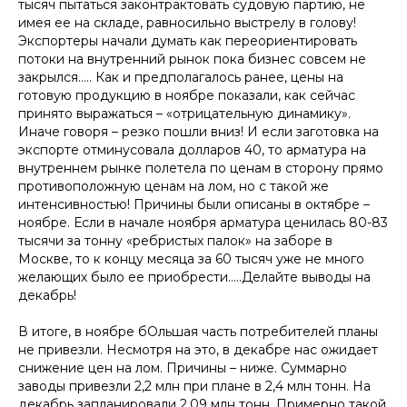
тысяч пытаться законтрактовать судовую партию, не
имея ее на складе, равносильно выстрелу в голову!
Экспортеры начали думать как переориентировать
потоки на внутренний рынок пока бизнес совсем не
закрылся….. Как и предполагалось ранее, цены на
готовую продукцию в ноябре показали, как сейчас
принято выражаться – «отрицательную динамику».
Иначе говоря – резко пошли вниз! И если заготовка на
экспорте отминусовала долларов 40, то арматура на
внутреннем рынке полетела по ценам в сторону прямо
противоположную ценам на лом, но с такой же
интенсивностью! Причины были описаны в октябре –
ноябре. Если в начале ноября арматура ценилась 80-83
тысячи за тонну «ребристых палок» на заборе в
Москве, то к концу месяца за 60 тысяч уже не много
желающих было ее приобрести…..Делайте выводы на
декабрь!
В итоге, в ноябре бОльшая часть потребителей планы
не привезли. Несмотря на это, в декабре нас ожидает
снижение цен на лом. Причины – ниже. Суммарно
заводы привезли 2,2 млн при плане в 2,4 млн тонн. На
декабрь запланировали 2,09 млн тонн. Примерно такой