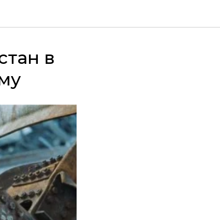
стан в
му